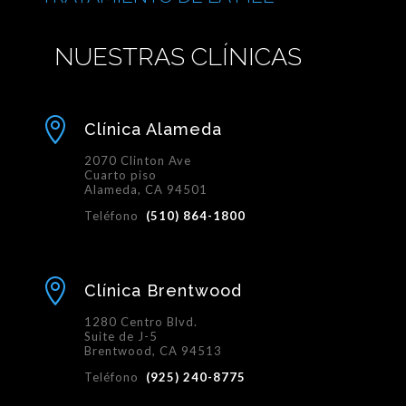
NUESTRAS CLÍNICAS

Clínica Alameda
2070 Clinton Ave
Cuarto piso
Alameda, CA 94501
Teléfono
(510) 864-1800

Clínica Brentwood
1280 Centro Blvd.
Suite de J-5
Brentwood, CA 94513
Teléfono
(925) 240-8775