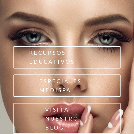
RECURSOS
EDUCATIVOS
ESPECIALES
MEDISPA
VISITA
NUESTRO
BLOG